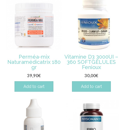
Perméa-mix
Vitamine D3 3000UI –
Naturamédicatrix 180
360 SOFTGÉLULES
gr
Fenioux
39,90
€
30,00
€
Add to cart
Add to cart