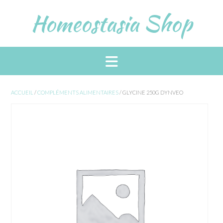
Skip
Homeostasia Shop
to
content
ACCUEIL
/
COMPLÉMENTS ALIMENTAIRES
/ GLYCINE 250G DYNVEO