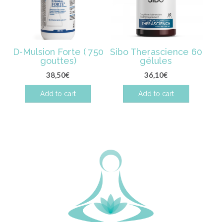
D-Mulsion Forte ( 750
Sibo Therascience 60
gouttes)
gélules
38,50
€
36,10
€
Add to cart
Add to cart