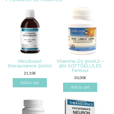
Minciboost
Vitamine D3 3000UI –
therascience 500ml
360 SOFTGÉLULES
Fenioux
21,10
€
30,00
€
Add to cart
Add to cart