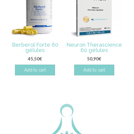
Berberol Forte 60
Neuron Therascience
gélules
60 gélules
45,50
€
50,90
€
Add to cart
Add to cart