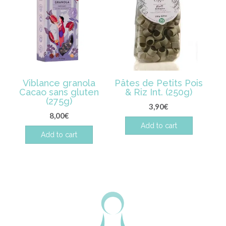
Viblance granola
Pâtes de Petits Pois
Cacao sans gluten
& Riz Int. (250g)
(275g)
3,90
€
8,00
€
Add to cart
Add to cart