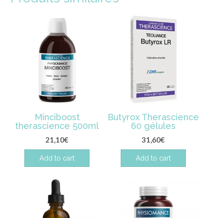
Minciboost
Butyrox Therascience
therascience 500ml
60 gélules
21,10
€
31,60
€
Add to cart
Add to cart