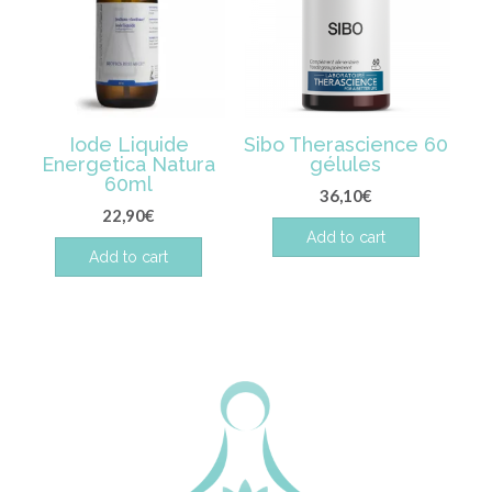
Iode Liquide
Sibo Therascience 60
Energetica Natura
gélules
60ml
36,10
€
22,90
€
Add to cart
Add to cart