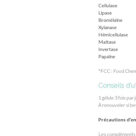
Cellulase
Lipase
Bromélaïne
Xylanase
Hémicellulase
Maltase
Invertase
Papaïne
*FCC : Food Chem
Conseils d’ut
1 gélule 3 fois par
À renouveler si be
Précautions d’em
Les compléments al