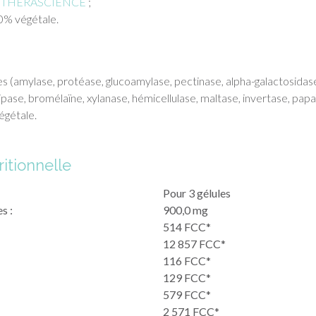
el THERASCIENCE
;
0% végétale.
 (amylase, protéase, glucoamylase, pectinase, alpha-galactosidas
 lipase, bromélaïne, xylanase, hémicellulase, maltase, invertase, papa
égétale.
itionnelle
Pour 3 gélules
s :
900,0 mg
514 FCC*
12 857 FCC*
116 FCC*
129 FCC*
579 FCC*
2 571 FCC*