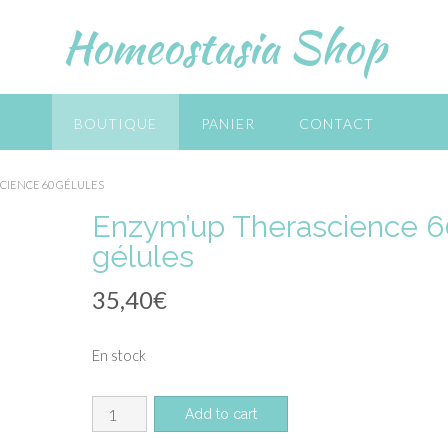
Homeostasia Shop
BOUTIQUE
PANIER
CONTACT
CIENCE 60 GÉLULES
Enzym’up Therascience 6
gélules
35,40
€
En stock
quantité
Add to cart
de