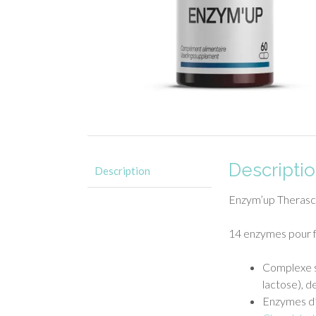
Descripti
Description
Enzym’up Therasci
14 enzymes pour fa
Complexe sy
lactose), d
Enzymes d’o