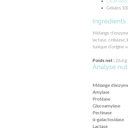
Clean lab
Gélules 10
Ingrédients
Mélange d’enzymes
lactase, cellulase,
tunique d’origine v
Poids net :
26.6 g
Analyse nutr
Mélange d’enzyme
Amylase
Protéase
Glucoamylase
Pectinase
α-galactosidase
Lactase