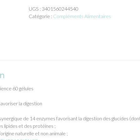
Enzym'up
UGS :
3401560244540
Therascience
Catégorie :
Compléments Alimentaires
60
gélules
on
ence 60 gélules
voriser la digestion
nergique de 14 enzymes favorisant la digestion des glucides (dont
es lipides et des protéines ;
rigine naturelle et non animale ;