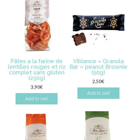
Pâtes a la farine de
Viblance « Granola
lentilles rouges et riz
Bar » peanut Brownie
complet sans gluten
(50g)
(250g)
2,50
€
3,90
€
Add to cart
Add to cart