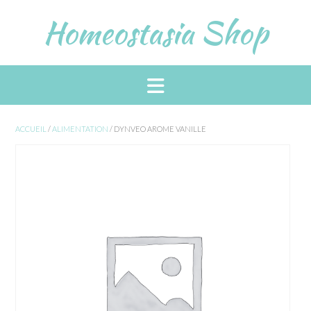
Skip
Homeostasia Shop
to
content
ACCUEIL
/
ALIMENTATION
/ DYNVEO AROME VANILLE