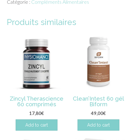
Catégorie :
Compléments Alimentaires
20
ml
Produits similaires
Zincyl Therascience
Clean’Intest 60 gél
60 comprimés
Biform
17,80
€
49,00
€
Add to cart
Add to cart