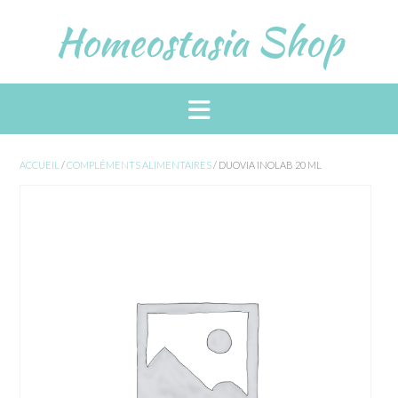
Skip
Homeostasia Shop
to
content
ACCUEIL
/
COMPLÉMENTS ALIMENTAIRES
/ DUOVIA INOLAB 20 ML