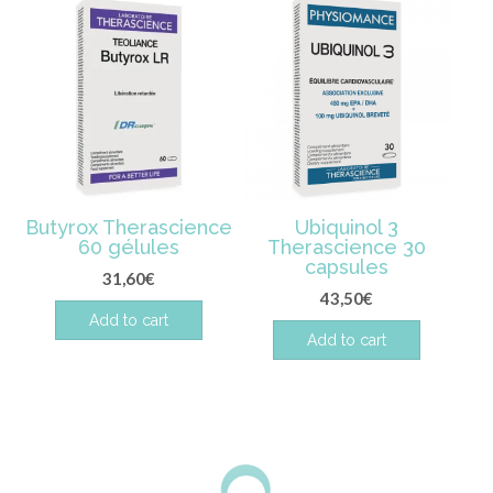
Butyrox Therascience
Ubiquinol 3
60 gélules
Therascience 30
capsules
31,60
€
43,50
€
Add to cart
Add to cart