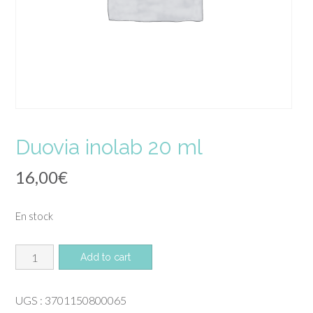
Duovia inolab 20 ml
16,00
€
En stock
quantité
Add to cart
de
Duovia
UGS :
3701150800065
inolab