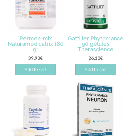
Perméa-mix
Gattilier Phytomance
Naturamédicatrix 180
90 gélules
gr
Therascience
39,90
€
26,10
€
Add to cart
Add to cart