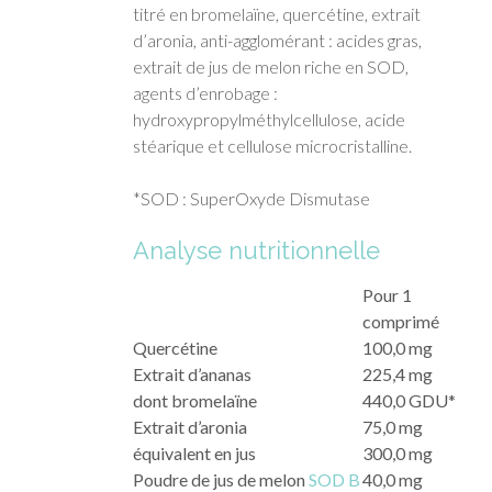
titré en bromelaïne, quercétine, extrait
d’aronia, anti-agglomérant : acides gras,
extrait de jus de melon riche en SOD,
agents d’enrobage :
hydroxypropylméthylcellulose, acide
stéarique et cellulose microcristalline.
*SOD : SuperOxyde Dismutase
Analyse nutritionnelle
Pour 1
comprimé
Quercétine
100,0 mg
Extrait d’ananas
225,4 mg
dont bromelaïne
440,0 GDU*
Extrait d’aronia
75,0 mg
équivalent en jus
300,0 mg
Poudre de jus de melon
SOD B
40,0 mg