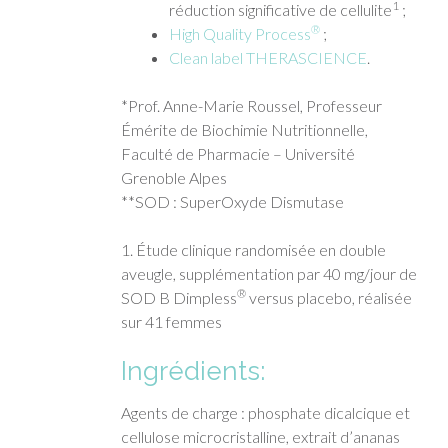
1
réduction significative de cellulite
;
®
High Quality Process
;
Clean label THERASCIENCE
.
*Prof. Anne-Marie Roussel, Professeur
Émérite de Biochimie Nutritionnelle,
Faculté de Pharmacie – Université
Grenoble Alpes
**SOD : SuperOxyde Dismutase
1. Étude clinique randomisée en double
aveugle, supplémentation par 40 mg/jour de
®
SOD B Dimpless
versus placebo, réalisée
sur 41 femmes
Ingrédients:
Agents de charge : phosphate dicalcique et
cellulose microcristalline, extrait d’ananas