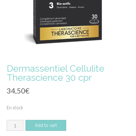
Dermassentiel Cellulite
Therascience 30 cpr
34,50
€
En stock
quantité
Add to cart
de