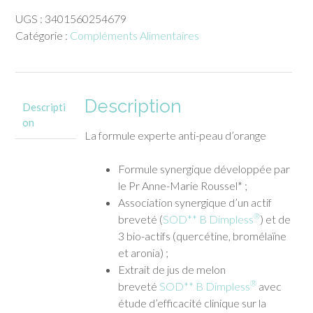
Dermassentiel
UGS :
3401560254679
Cellulite
Catégorie :
Compléments Alimentaires
Therascience
30
cpr
Description
Descripti
on
La formule experte anti-peau d’orange
Formule synergique développée par
le Pr Anne-Marie Roussel* ;
Association synergique d’un actif
®
breveté (
SOD** B Dimpless
) et de
3 bio-actifs (quercétine, bromélaïne
et aronia) ;
Extrait de jus de melon
®
breveté
SOD** B Dimpless
avec
étude d’efficacité clinique sur la