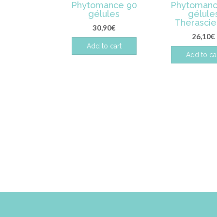
Phytomance 90
Phytomanc
gélules
gélule
Therasci
30,90
€
26,10
€
Add to cart
Add to ca