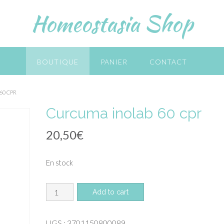
Homeostasia Shop
BOUTIQUE
PANIER
CONTACT
60 CPR
Curcuma inolab 60 cpr
20,50
€
En stock
quantité
Add to cart
de
Curcuma
UGS :
3701150800089