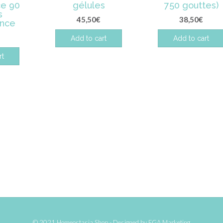
e 90
gélules
750 gouttes)
s
45,50
€
38,50
€
ence
Add to cart
Add to cart
rt
© 2021 Homeostasia Shop - Designed by
FGA Marketing