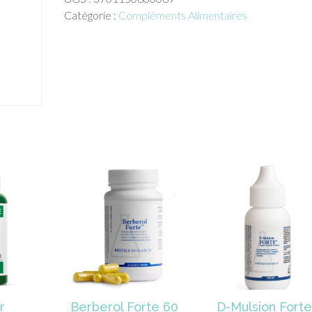
inolab
Catégorie :
Compléments Alimentaires
60
cpr
r
Berberol Forte 60
D-Mulsion Forte