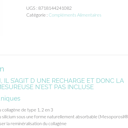
Collagene
UGS :
8718144241082
TriComplete
Catégorie :
Compléments Alimentaires
Refill
Pack
400gr
on
 IL S’AGIT D UNE RECHARGE ET DONC LA
MESUREUSE N’EST PAS INCLUSE
uniques
 collagène de type 1, 2 en 3
u silicium sous une forme naturellement absorbable (Mesoporosil®
ser la reminéralisation du collagène