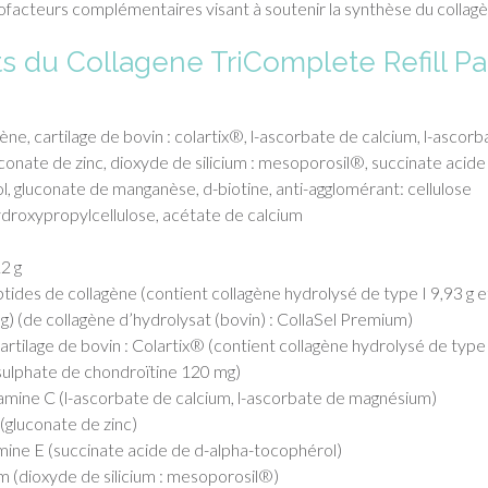
ofacteurs complémentaires visant à soutenir la synthèse du collag
ts du Collagene TriComplete Refill P
ène, cartilage de bovin : colartix®, l-ascorbate de calcium, l-ascorb
onate de zinc, dioxyde de silicium : mesoporosil®, succinate acide
, gluconate de manganèse, d-biotine, anti-agglomérant: cellulose
hydroxypropylcellulose, acétate de calcium
2 g
tides de collagène (contient collagène hydrolysé de type I 9,93 g e
8 g) (de collagène d’hydrolysat (bovin) : CollaSel Premium)
rtilage de bovin : Colartix® (contient collagène hydrolysé de type 
sulphate de chondroïtine 120 mg)
amine C (l-ascorbate de calcium, l-ascorbate de magnésium)
(gluconate de zinc)
mine E (succinate acide de d-alpha-tocophérol)
um (dioxyde de silicium : mesoporosil®)