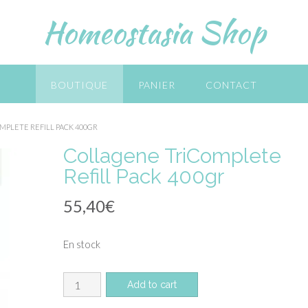
Homeostasia Shop
BOUTIQUE
PANIER
CONTACT
MPLETE REFILL PACK 400GR
Collagene TriComplete
Refill Pack 400gr
55,40
€
En stock
quantité
Add to cart
de