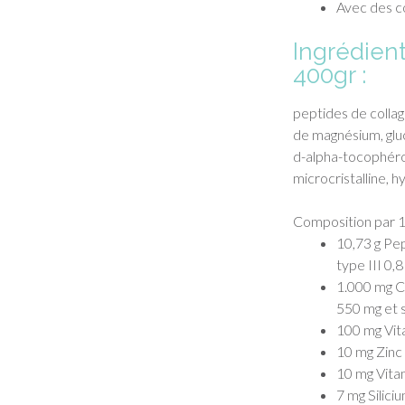
Avec des c
Ingrédien
400gr :
peptides de collag
de magnésium, gluc
d-alpha-tocophérol
microcristalline, 
Composition par 1
10,73 g Pep
type III 0,
1.000 mg Ca
550 mg et 
100 mg Vit
10 mg Zinc 
10 mg Vita
7 mg Silici