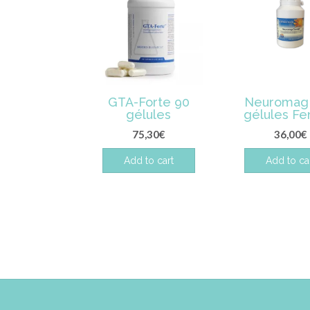
GTA-Forte 90
Neuromag 
gélules
gélules Fe
75,30
€
36,00
€
Add to cart
Add to ca