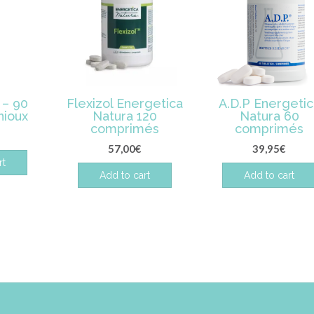
– 90
Flexizol Energetica
A.D.P Energetic
nioux
Natura 120
Natura 60
comprimés
comprimés
57,00
€
39,95
€
rt
Add to cart
Add to cart