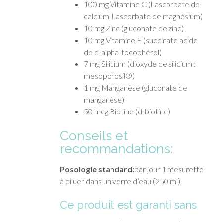
100 mg Vitamine C (l-ascorbate de
calcium, l-ascorbate de magnésium)
10 mg Zinc (gluconate de zinc)
10 mg Vitamine E (succinate acide
de d-alpha-tocophérol)
7 mg Silicium (dioxyde de silicium :
mesoporosil®)
1 mg Manganèse (gluconate de
manganèse)
50 mcg Biotine (d-biotine)
Conseils et
recommandations:
Posologie standard:
par jour 1 mesurette
à diluer dans un verre d’eau (250 ml).
Ce produit est garanti sans