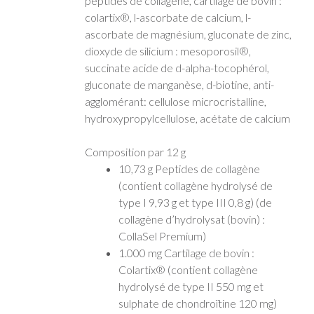
peptides de collagène, cartilage de bovin :
colartix®, l-ascorbate de calcium, l-
ascorbate de magnésium, gluconate de zinc,
dioxyde de silicium : mesoporosil®,
succinate acide de d-alpha-tocophérol,
gluconate de manganèse, d-biotine, anti-
agglomérant: cellulose microcristalline,
hydroxypropylcellulose, acétate de calcium
Composition par 12 g
10,73 g Peptides de collagène
(contient collagène hydrolysé de
type I 9,93 g et type III 0,8 g) (de
collagène d’hydrolysat (bovin) :
CollaSel Premium)
1.000 mg Cartilage de bovin :
Colartix® (contient collagène
hydrolysé de type II 550 mg et
sulphate de chondroïtine 120 mg)