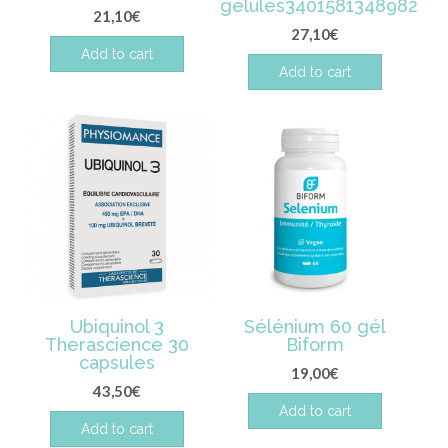
gélules3401581348982
21,10
€
27,10
€
Add to cart
Add to cart
Ubiquinol 3
Sélénium 60 gél
Therascience 30
Biform
capsules
19,00
€
43,50
€
Add to cart
Add to cart