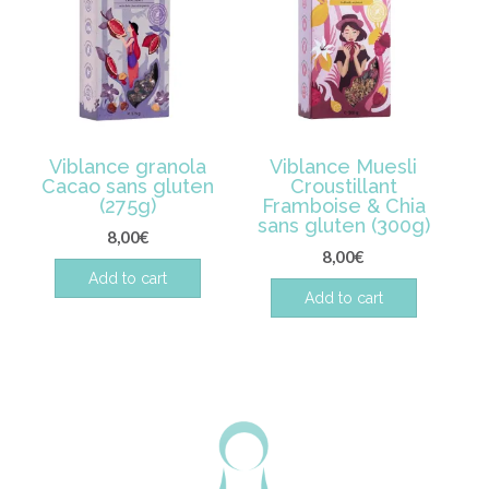
Viblance granola
Viblance Muesli
Cacao sans gluten
Croustillant
(275g)
Framboise & Chia
sans gluten (300g)
8,00
€
8,00
€
Add to cart
Add to cart