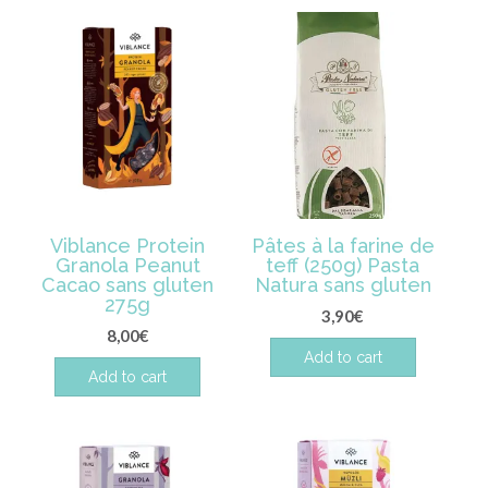
Viblance Protein
Pâtes à la farine de
Granola Peanut
teff (250g) Pasta
Cacao sans gluten
Natura sans gluten
275g
3,90
€
8,00
€
Add to cart
Add to cart