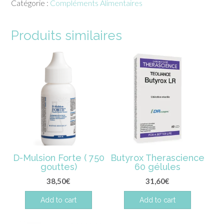
Catégorie :
Compléments Alimentaires
Inolab
Produits similaires
D-Mulsion Forte ( 750
Butyrox Therascience
gouttes)
60 gélules
38,50
€
31,60
€
Add to cart
Add to cart