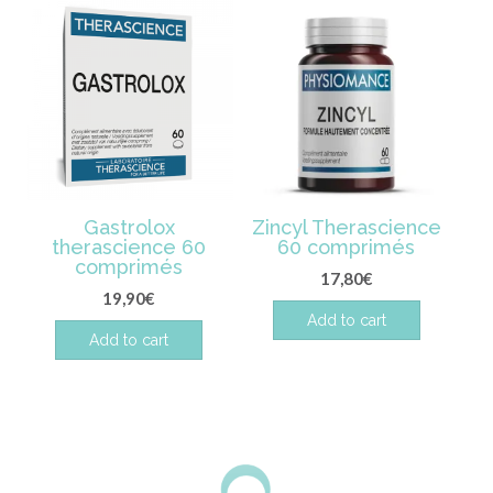
Gastrolox
Zincyl Therascience
therascience 60
60 comprimés
comprimés
17,80
€
19,90
€
Add to cart
Add to cart