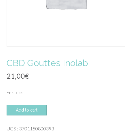
CBD Gouttes Inolab
21,00
€
En stock
quantité
Add to cart
de
CBD
UGS :
3701150800393
Gouttes