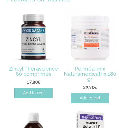
Zincyl Therascience
Perméa-mix
60 comprimés
Naturamédicatrix 180
gr
17,80
€
39,90
€
Add to cart
Add to cart