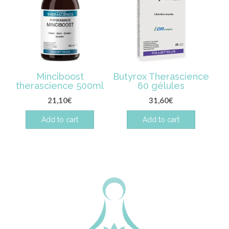
Minciboost
Butyrox Therascience
therascience 500ml
60 gélules
21,10
€
31,60
€
Add to cart
Add to cart