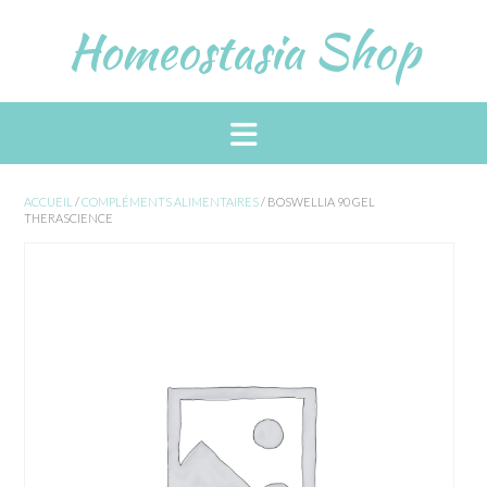
Skip
Homeostasia Shop
to
content
ACCUEIL
/
COMPLÉMENTS ALIMENTAIRES
/ BOSWELLIA 90 GEL
THERASCIENCE