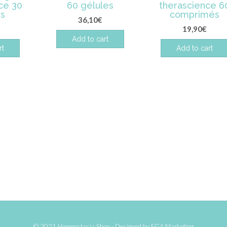
ce 30
60 gélules
therascience 6
es
comprimés
36,10
€
19,90
€
Add to cart
rt
Add to cart
© 2021 Homeostasia Shop - Designed by
FGA Marketing