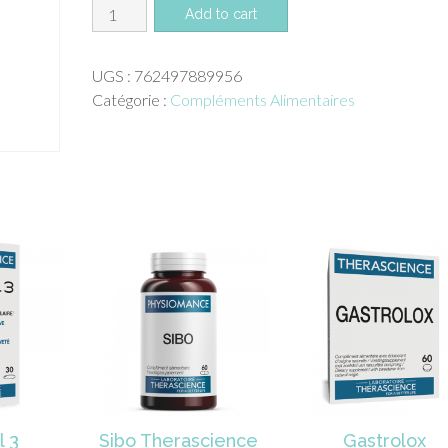
quantité
Add to cart
de
Audacity
UGS :
762497889956
collagen
Catégorie :
Compléments Alimentaires
skin
glow
+
150g
pot
l 3
Sibo Therascience
Gastrolox