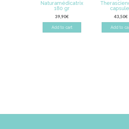
Naturamédicatrix
Therascien
180 gr
capsul
39,90
€
43,50
€
Add to cart
Add to ca